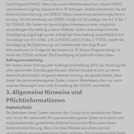
(nachfolgend IONOS). Wenn Sie unsere Website besuchen, erfasst IONOS
verschiedene Logfiles inklusive Ihrer IP-Adressen. Details entnehmen Sie der
Datenschutzerklärung von IONOS: https://www.ionos.de/terms-gtc/terms-
privacy. Die Verwendung von IONOS erfolgt auf Grundlage von Art. 6 Abs. 1
lit. f DSGVO. Wir haben ein berechtigtes Interesse an einer möglichst
zuverlässigen Darstellung unserer Website. Sofern eine entsprechende
Einwilligung abgefragt wurde, erfolgt die Verarbeitung ausschließlich auf
Grundlage von Art. 6 Abs. 1 lit. a DSGVO und § 25 Abs. 1 TTDSG, soweit die
Einwilligung die Speicherung von Cookies oder den Zugriff auf
Informationen im Endgerät des Nutzers (z. B. Device-Fingerprinting) im
Sinne des TTDSG umfasst. Die Einwilligung ist jederzeit widerrufbar.
Auftragsverarbeitung
Wir haben einen Vertrag über Auftragsverarbeitung (AVV) zur Nutzung des
oben genannten Dienstes geschlossen. Hierbei handelt es sich um einen
datenschutzrechtlich vorgeschriebenen Vertrag, der gewährleistet, dass
dieser die personenbezogenen Daten unserer Websitebesucher nur nach
unseren Weisungen und unter Einhaltung der DSGVO verarbeitet.
3. Allgemeine Hinweise und
Pflichtinformationen
Datenschutz
Die Betreiber dieser Seiten nehmen den Schutz Ihrer persönlichen Daten
sehr ernst. Wir behandeln Ihre personenbezogenen Daten vertraulich und
entsprechend den gesetzlichen Datenschutzvorschriften sowie dieser
Datenschutzerklärung. Wenn Sie diese Website benutzen, werden
verschiedene personenbezogene Daten erhoben. Personenbezogene Daten