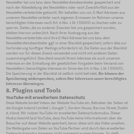
Newsletter bei uns bzw. dem Newsletterdiensteanbieter gespeichert und
nach der Abbestellung des Newsletters oder nach Zweckfortfall aus der
Newsletterverteilerliste gelöscht. Wir behalten uns vor, E-Mail-Adressen aus
unserem Newsletterverteiler nach eigenem Ermessen im Rahmen unseres
berechtigten Interesses nach Art. 6 Abs. 1 lit. f DSGVO zu löschen oder zu
sperren. Daten, die zu anderen Zwecken bei uns gespeichert wurden,
bleiben hiervon unberührt. Nach Ihrer Austragung aus der
Newsletterverteilerliste wird Ihre E-Mail-Adresse bei uns bzw. dem
Newsletterdiensteanbieter ggf. in einer Blacklist gespeichert, sofern dies zur
Verhinderung künftiger Mailings erforderlich ist. Die Daten aus der Blacklist
werden nur für diesen Zweck verwendet und nicht mit anderen Daten
zusammengeführt. Dies dient sowohl Ihrem Interesse als auch unserem
Interesse an der Einhaltung der gesetzlichen Vorgaben beim Versand von
Newslettern (berechtigtes Interesse im Sinne des Art. 6 Abs. 1 lit. f DSGVO).
Die Speicherung in der Blacklist ist zeitlich nicht befristet.
Sie können der
Speicherung widersprechen, sofern Ihre Interessen unser berechtigtes
Interesse überwiegen.
8. Plugins und Tools
YouTube mit erweitertem Datenschutz
Diese Website bindet Videos der Website YouTube ein. Betreiber der Seiten ist
die Google Ireland Limited („Google“), Gordon House, Barrow Street, Dublin
4, Irland. Wir nutzen YouTube im erweiterten Datenschutzmodus. Dieser
Modus bewirkt laut YouTube, dass YouTube keine Informationen über die
Besucher auf dieser Website speichert, bevor diese sich das Video ansehen.
Die Weitergabe von Daten an YouTube-Partner wird durch den erweiterten
Datenschutzmodus hingegen nicht zwingend ausgeschlossen. So stellt