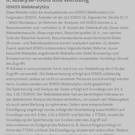
IONOS WebAnalytics
Diese Website nutzt die Analysedienste von IONOS WebAnalytics (im
Folgenden: IONOS). Anbieter ist die 1&1 IONOS SE, Elgendorfer Straße 57, D
– 56410 Montabaur. Im Rahmen der Analysen mit IONOS können u. a.
Besucherzahlen und –verhalten (z. B. Anzahl der Seitenaufrufe, Dauer eines
Webseitenbesuchs, Absprungraten), Besucherquellen (d. h., von welcher
Seite der Besucher kommt), Besucherstandorte sowie technische Daten
(Browser- und Betriebssystemversionen) analysiert werden. Zu diesem
Zweck speichert IONOS insbesondere folgende Daten: Referrer (zuvor
besuchte Webseite) angeforderte Webseite oder Datei Browsertyp und
Browserversion verwendetes Betriebssystem verwendeter Gerätetyp Uhrzeit
des Zugriffs
IP-Adresse in anonymisierter Form (wird nur zur Feststellung des Orts des
Zugriffs verwendet). Die Datenerfassung erfolgt laut IONOS vollständig
anonymisiert, sodass sie nicht zu einzelnen Personen zurückverfolgt werden
kann. Cookies werden von IONOS WebAnalytics nicht gespeichert.
Die Speicherung und Analyse der Daten erfolgt auf Grundlage von Art. 6
Abs. 1 lit. f DSGVO. Der Websitebetreiber hat ein berechtigtes Interesse an
der statistischen Analyse des Nutzerverhaltens, um sowohl sein Webangebot
als auch seine Werbung zu optimieren. Sofern eine entsprechende
Einwilligung abgefragt wurde, erfolgt die Verarbeitung ausschließlich auf
Grundlage von Art. 6 Abs. 1 lit. a DSGVO und §25 Abs. 1 TTDSG, soweit die
Einwilligung die Speicherung von Cookies oder den Zugriff auf
Informationen im Endgerät des Nutzers (z. B. Device-Fingerprinting) im
Sinne des TTDSG umfasst. Die Einwilligung ist jederzeit widerrufbar. Weitere