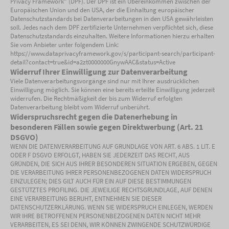
Privacy Framework“ (DPF). Der DPF ist ein Übereinkommen zwischen der
Europäischen Union und den USA, der die Einhaltung europäischer
Datenschutzstandards bei Datenverarbeitungen in den USA gewährleisten
soll. Jedes nach dem DPF zertifizierte Unternehmen verpflichtet sich, diese
Datenschutzstandards einzuhalten. Weitere Informationen hierzu erhalten
Sie vom Anbieter unter folgendem Link:
https://www.dataprivacyframework.gov/s/participant-search/participant-
detail?contact=true&id=a2zt0000000GnywAAC&status=Active
Widerruf Ihrer Einwilligung zur Datenverarbeitung
Viele Datenverarbeitungsvorgänge sind nur mit Ihrer ausdrücklichen
Einwilligung möglich. Sie können eine bereits erteilte Einwilligung jederzeit
widerrufen. Die Rechtmäßigkeit der bis zum Widerruf erfolgten
Datenverarbeitung bleibt vom Widerruf unberührt.
Widerspruchsrecht gegen die Datenerhebung in
besonderen Fällen sowie gegen Direktwerbung (Art. 21
DSGVO)
WENN DIE DATENVERARBEITUNG AUF GRUNDLAGE VON ART. 6 ABS. 1 LIT. E
ODER F DSGVO ERFOLGT, HABEN SIE JEDERZEIT DAS RECHT, AUS
GRÜNDEN, DIE SICH AUS IHRER BESONDEREN SITUATION ERGEBEN, GEGEN
DIE VERARBEITUNG IHRER PERSONENBEZOGENEN DATEN WIDERSPRUCH
EINZULEGEN; DIES GILT AUCH FÜR EIN AUF DIESE BESTIMMUNGEN
GESTÜTZTES PROFILING. DIE JEWEILIGE RECHTSGRUNDLAGE, AUF DENEN
EINE VERARBEITUNG BERUHT, ENTNEHMEN SIE DIESER
DATENSCHUTZERKLÄRUNG. WENN SIE WIDERSPRUCH EINLEGEN, WERDEN
WIR IHRE BETROFFENEN PERSONENBEZOGENEN DATEN NICHT MEHR
VERARBEITEN, ES SEI DENN, WIR KÖNNEN ZWINGENDE SCHUTZWÜRDIGE