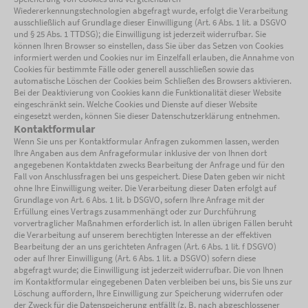
Wiedererkennungstechnologien abgefragt wurde, erfolgt die Verarbeitung
ausschließlich auf Grundlage dieser Einwilligung (Art. 6 Abs. 1 lit. a DSGVO
und § 25 Abs. 1 TTDSG); die Einwilligung ist jederzeit widerrufbar. Sie
können Ihren Browser so einstellen, dass Sie über das Setzen von Cookies
informiert werden und Cookies nur im Einzelfall erlauben, die Annahme von
Cookies für bestimmte Fälle oder generell ausschließen sowie das
automatische Löschen der Cookies beim Schließen des Browsers aktivieren.
Bei der Deaktivierung von Cookies kann die Funktionalität dieser Website
eingeschränkt sein. Welche Cookies und Dienste auf dieser Website
eingesetzt werden, können Sie dieser Datenschutzerklärung entnehmen.
Kontaktformular
Wenn Sie uns per Kontaktformular Anfragen zukommen lassen, werden
Ihre Angaben aus dem Anfrageformular inklusive der von Ihnen dort
angegebenen Kontaktdaten zwecks Bearbeitung der Anfrage und für den
Fall von Anschlussfragen bei uns gespeichert. Diese Daten geben wir nicht
ohne Ihre Einwilligung weiter. Die Verarbeitung dieser Daten erfolgt auf
Grundlage von Art. 6 Abs. 1 lit. b DSGVO, sofern Ihre Anfrage mit der
Erfüllung eines Vertrags zusammenhängt oder zur Durchführung
vorvertraglicher Maßnahmen erforderlich ist. In allen übrigen Fällen beruht
die Verarbeitung auf unserem berechtigten Interesse an der effektiven
Bearbeitung der an uns gerichteten Anfragen (Art. 6 Abs. 1 lit. f DSGVO)
oder auf Ihrer Einwilligung (Art. 6 Abs. 1 lit. a DSGVO) sofern diese
abgefragt wurde; die Einwilligung ist jederzeit widerrufbar. Die von Ihnen
im Kontaktformular eingegebenen Daten verbleiben bei uns, bis Sie uns zur
Löschung auffordern, Ihre Einwilligung zur Speicherung widerrufen oder
der Zweck für die Datenspeicherung entfällt (z. B. nach abgeschlossener