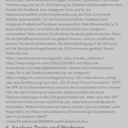
Vereinbarung sind wir für die Erteilung der Datenschutzinformationen beim
Einsatz des Facebook- bzw. Instagram-Tools und für die
datenschutzrechtlich sichere Implementierung des Tools auf unserer
Website verantwortlich. Für die Datensicherheit der Facebook bzw.
Instagram-Produkte ist Facebook verantwortlich. Betroffenenrechte (z. B.
Auskunftsersuchen) hinsichtlich der bei Facebook bzw. Instagram
verarbeiteten Daten können Sie direkt bei Facebook geltend machen. Wenn
Sie die Betroffenenrechte bei uns geltend machen, sind wir verpflichtet,
diese an Facebook weiterzuleiten. Die Datenübertragung in die USA wird
auf die Standardvertragsklauseln der EU-Kommission gestützt. Details
finden Sie hier:
https://www.facebook.com/legal/EU_data_transfer_addendum,
https://help.instagram.com/519522125107875 und https://de
de.facebook.com/help/566994660333381. Weitere Informationen hierzu
finden Sie in der Datenschutzerklärung von Instagram:
https://instagram.com/about/legal/privacy/. Das Unternehmen verfügt
über eine Zertifizierung nach dem „EU-US Data Privacy Framework“ (DPF).
Der DPF ist ein Übereinkommen zwischen der Europäischen Union und den
USA, der die Einhaltung europäischer Datenschutzstandards bei
Datenverarbeitungen in den USA gewährleisten soll. Jedes nach dem DPF
zertifizierte Unternehmen verpflichtet sich, diese Datenschutzstandards
einzuhalten. Weitere Informationen hierzu erhalten Sie vom Anbieter unter
folgendem Link: https://www.dataprivacyframework.gov/s/participant-
search/participant- detail?
contact=true&id=a2zt0000000GnywAAC&status=Active
6. Analyse-Tools und Werbung