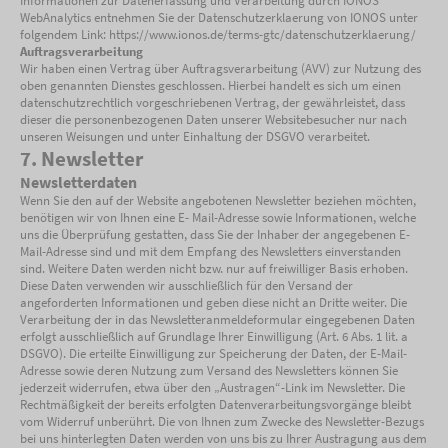
Informationen zur Datenerfassung und Verarbeitung durch IONOS
WebAnalytics entnehmen Sie der Datenschutzerklaerung von IONOS unter
folgendem Link: https://www.ionos.de/terms-gtc/datenschutzerklaerung/
Auftragsverarbeitung
Wir haben einen Vertrag über Auftragsverarbeitung (AVV) zur Nutzung des
oben genannten Dienstes geschlossen. Hierbei handelt es sich um einen
datenschutzrechtlich vorgeschriebenen Vertrag, der gewährleistet, dass
dieser die personenbezogenen Daten unserer Websitebesucher nur nach
unseren Weisungen und unter Einhaltung der DSGVO verarbeitet.
7. Newsletter
Newsletterdaten
Wenn Sie den auf der Website angebotenen Newsletter beziehen möchten,
benötigen wir von Ihnen eine E- Mail-Adresse sowie Informationen, welche
uns die Überprüfung gestatten, dass Sie der Inhaber der angegebenen E-
Mail-Adresse sind und mit dem Empfang des Newsletters einverstanden
sind. Weitere Daten werden nicht bzw. nur auf freiwilliger Basis erhoben.
Diese Daten verwenden wir ausschließlich für den Versand der
angeforderten Informationen und geben diese nicht an Dritte weiter. Die
Verarbeitung der in das Newsletteranmeldeformular eingegebenen Daten
erfolgt ausschließlich auf Grundlage Ihrer Einwilligung (Art. 6 Abs. 1 lit. a
DSGVO). Die erteilte Einwilligung zur Speicherung der Daten, der E-Mail-
Adresse sowie deren Nutzung zum Versand des Newsletters können Sie
jederzeit widerrufen, etwa über den „Austragen“-Link im Newsletter. Die
Rechtmäßigkeit der bereits erfolgten Datenverarbeitungsvorgänge bleibt
vom Widerruf unberührt. Die von Ihnen zum Zwecke des Newsletter-Bezugs
bei uns hinterlegten Daten werden von uns bis zu Ihrer Austragung aus dem