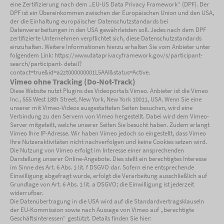
eine Zertifizierung nach dem „EU-US Data Privacy Framework“ (DPF). Der
DPF ist ein Übereinkommen zwischen der Europäischen Union und den USA,
der die Einhaltung europäischer Datenschutzstandards bei
Datenverarbeitungen in den USA gewährleisten soll. Jedes nach dem DPF
zertifizierte Unternehmen verpflichtet sich, diese Datenschutzstandards
einzuhalten. Weitere Informationen hierzu erhalten Sie vom Anbieter unter
folgendem Link: https://www.dataprivacyframework.gov/s/participant-
search/participant- detail?
contact=true&id=a2zt000000001L5AAI&status=Active.
Vimeo ohne Tracking (Do-Not-Track)
Diese Website nutzt Plugins des Videoportals Vimeo. Anbieter ist die Vimeo
Inc., 555 West 18th Street, New York, New York 10011, USA. Wenn Sie eine
unserer mit Vimeo-Videos ausgestatteten Seiten besuchen, wird eine
Verbindung zu den Servern von Vimeo hergestellt. Dabei wird dem Vimeo-
Server mitgeteilt, welche unserer Seiten Sie besucht haben. Zudem erlangt
Vimeo Ihre IP-Adresse. Wir haben Vimeo jedoch so eingestellt, dass Vimeo
Ihre Nutzeraktivitäten nicht nachverfolgen und keine Cookies setzen wird.
Die Nutzung von Vimeo erfolgt im Interesse einer ansprechenden
Darstellung unserer Online-Angebote. Dies stellt ein berechtigtes Interesse
im Sinne des Art. 6 Abs. 1 lit. f DSGVO dar. Sofern eine entsprechende
Einwilligung abgefragt wurde, erfolgt die Verarbeitung ausschließlich auf
Grundlage von Art. 6 Abs. 1 lit. a DSGVO; die Einwilligung ist jederzeit
widerrufbar.
Die Datenübertragung in die USA wird auf die Standardvertragsklauseln
der EU-Kommission sowie nach Aussage von Vimeo auf „berechtigte
Geschäftsinteressen“ gestützt. Details finden Sie hier: