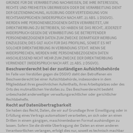
GRÜNDE FÜR DIE VERARBEITUNG NACHWEISEN, DIE IHRE INTERESSEN,
RECHTE UND FREIHEITEN ÜBERWIEGEN ODER DIE VERARBEITUNG DIENT
DER GELTENDMACHUNG, AUSÜBUNG ODER VERTEIDIGUNG VON
RECHTSANSPRÜCHEN (WIDERSPRUCH NACH ART. 21 ABS. 1 DSGVO).
WERDEN IHRE PERSONENBEZOGENEN DATEN VERARBEITET, UM
DIREKTWERBUNG ZU BETREIBEN, SO HABEN SIE DAS RECHT, JEDERZEIT
WIDERSPRUCH GEGEN DIE VERARBEITUNG SIE BETREFFENDER
PERSONENBEZOGENER DATEN ZUM ZWECKE DERARTIGER WERBUNG
EINZULEGEN; DIES GILT AUCH FÜR DAS PROFILING, SOWEIT ES MIT
SOLCHER DIREKTWERBUNG IN VERBINDUNG STEHT. WENN SIE
WIDERSPRECHEN, WERDEN IHRE PERSONENBEZOGENEN DATEN
ANSCHLIESSEND NICHT MEHR ZUM ZWECKE DER DIREKTWERBUNG
VERWENDET (WIDERSPRUCH NACH ART. 21 ABS. 2 DSGVO).
Beschwerderecht bei der zuständigen Aufsichtsbehörde
Im Falle von Verstößen gegen die DSGVO steht den Betroffenen ein
Beschwerderecht bei einer Aufsichtsbehörde, insbesondere in dem
Mitgliedstaat ihres gewöhnlichen Aufenthalts, ihres Arbeitsplatzes oder des
Orts des mutmaßlichen Verstoßes zu. Das Beschwerderecht besteht
unbeschadet anderweitiger verwaltungsrechtlicher oder gerichtlicher
Rechtsbehelfe.
Recht auf Datenübertragbarkeit
Sie haben das Recht, Daten, die wir auf Grundlage Ihrer Einwilligung oder in
Erfüllung eines Vertrags automatisiert verarbeiten, an sich oder an einen
Dritten in einem gängigen, maschinenlesbaren Format aushändigen zu
lassen. Sofern Sie die direkte Übertragung der Daten an einen anderen
Verantwortlichen verlangen, erfolgt dies nur, soweit es technisch machbar