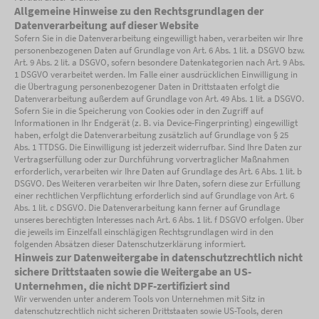
Allgemeine Hinweise zu den Rechtsgrundlagen der
Datenverarbeitung auf dieser Website
Sofern Sie in die Datenverarbeitung eingewilligt haben, verarbeiten wir Ihre
personenbezogenen Daten auf Grundlage von Art. 6 Abs. 1 lit. a DSGVO bzw.
Art. 9 Abs. 2 lit. a DSGVO, sofern besondere Datenkategorien nach Art. 9 Abs.
1 DSGVO verarbeitet werden. Im Falle einer ausdrücklichen Einwilligung in
die Übertragung personenbezogener Daten in Drittstaaten erfolgt die
Datenverarbeitung außerdem auf Grundlage von Art. 49 Abs. 1 lit. a DSGVO.
Sofern Sie in die Speicherung von Cookies oder in den Zugriff auf
Informationen in Ihr Endgerät (z. B. via Device-Fingerprinting) eingewilligt
haben, erfolgt die Datenverarbeitung zusätzlich auf Grundlage von § 25
Abs. 1 TTDSG. Die Einwilligung ist jederzeit widerrufbar. Sind Ihre Daten zur
Vertragserfüllung oder zur Durchführung vorvertraglicher Maßnahmen
erforderlich, verarbeiten wir Ihre Daten auf Grundlage des Art. 6 Abs. 1 lit. b
DSGVO. Des Weiteren verarbeiten wir Ihre Daten, sofern diese zur Erfüllung
einer rechtlichen Verpflichtung erforderlich sind auf Grundlage von Art. 6
Abs. 1 lit. c DSGVO. Die Datenverarbeitung kann ferner auf Grundlage
unseres berechtigten Interesses nach Art. 6 Abs. 1 lit. f DSGVO erfolgen. Über
die jeweils im Einzelfall einschlägigen Rechtsgrundlagen wird in den
folgenden Absätzen dieser Datenschutzerklärung informiert.
Hinweis zur Datenweitergabe in datenschutzrechtlich nicht
sichere Drittstaaten sowie die Weitergabe an US-
Unternehmen, die nicht DPF-zertifiziert sind
Wir verwenden unter anderem Tools von Unternehmen mit Sitz in
datenschutzrechtlich nicht sicheren Drittstaaten sowie US-Tools, deren