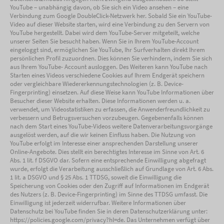
YouTube – unabhängig davon, ob Sie sich ein Video ansehen – eine
Verbindung zum Google DoubleClick-Netzwerk her. Sobald Sie ein YouTube-
Video auf dieser Website starten, wird eine Verbindung zu den Servern von
YouTube hergestellt. Dabei wird dem YouTube-Server mitgeteilt, welche
unserer Seiten Sie besucht haben. Wenn Sie in Ihrem YouTube-Account
eingeloggt sind, ermöglichen Sie YouTube, Ihr Surfverhalten direkt Ihrem
persönlichen Profil zuzuordnen. Dies können Sie verhindern, indem Sie sich
aus Ihrem YouTube- Account ausloggen. Des Weiteren kann YouTube nach
Starten eines Videos verschiedene Cookies auf Ihrem Endgerät speichern
oder vergleichbare Wiedererkennungstechnologien (z. B. Device-
Fingerprinting) einsetzen. Auf diese Weise kann YouTube Informationen über
Besucher dieser Website erhalten. Diese Informationen werden u. a.
verwendet, um Videostatistiken zu erfassen, die Anwenderfreundlichkeit zu
verbessern und Betrugsversuchen vorzubeugen. Gegebenenfalls können
nach dem Start eines YouTube-Videos weitere Datenverarbeitungsvorgänge
ausgelöst werden, auf die wir keinen Einfluss haben. Die Nutzung von
YouTube erfolgt im Interesse einer ansprechenden Darstellung unserer
Online-Angebote. Dies stellt ein berechtigtes Interesse im Sinne von Art. 6
Abs. 1 lit. f DSGVO dar. Sofern eine entsprechende Einwilligung abgefragt
wurde, erfolgt die Verarbeitung ausschließlich auf Grundlage von Art. 6 Abs.
1 lit. a DSGVO und § 25 Abs. 1 TTDSG, soweit die Einwilligung die
Speicherung von Cookies oder den Zugriff auf Informationen im Endgerät
des Nutzers (z. B. Device-Fingerprinting) im Sinne des TTDSG umfasst. Die
Einwilligung ist jederzeit widerrufbar. Weitere Informationen über
Datenschutz bei YouTube finden Sie in deren Datenschutzerklärung unter:
https://policies.google.com/privacy?hl=de. Das Unternehmen verfügt über