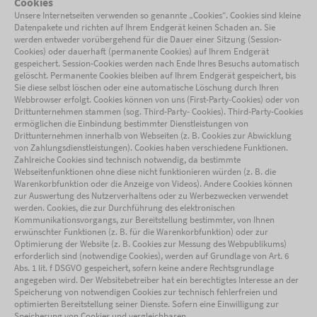
Cookies
Unsere Internetseiten verwenden so genannte „Cookies“. Cookies sind kleine
Datenpakete und richten auf Ihrem Endgerät keinen Schaden an. Sie
werden entweder vorübergehend für die Dauer einer Sitzung (Session-
Cookies) oder dauerhaft (permanente Cookies) auf Ihrem Endgerät
gespeichert. Session-Cookies werden nach Ende Ihres Besuchs automatisch
gelöscht. Permanente Cookies bleiben auf Ihrem Endgerät gespeichert, bis
Sie diese selbst löschen oder eine automatische Löschung durch Ihren
Webbrowser erfolgt. Cookies können von uns (First-Party-Cookies) oder von
Drittunternehmen stammen (sog. Third-Party- Cookies). Third-Party-Cookies
ermöglichen die Einbindung bestimmter Dienstleistungen von
Drittunternehmen innerhalb von Webseiten (z. B. Cookies zur Abwicklung
von Zahlungsdienstleistungen). Cookies haben verschiedene Funktionen.
Zahlreiche Cookies sind technisch notwendig, da bestimmte
Webseitenfunktionen ohne diese nicht funktionieren würden (z. B. die
Warenkorbfunktion oder die Anzeige von Videos). Andere Cookies können
zur Auswertung des Nutzerverhaltens oder zu Werbezwecken verwendet
werden. Cookies, die zur Durchführung des elektronischen
Kommunikationsvorgangs, zur Bereitstellung bestimmter, von Ihnen
erwünschter Funktionen (z. B. für die Warenkorbfunktion) oder zur
Optimierung der Website (z. B. Cookies zur Messung des Webpublikums)
erforderlich sind (notwendige Cookies), werden auf Grundlage von Art. 6
Abs. 1 lit. f DSGVO gespeichert, sofern keine andere Rechtsgrundlage
angegeben wird. Der Websitebetreiber hat ein berechtigtes Interesse an der
Speicherung von notwendigen Cookies zur technisch fehlerfreien und
optimierten Bereitstellung seiner Dienste. Sofern eine Einwilligung zur
Speicherung von Cookies und vergleichbaren