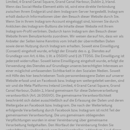
Limited, 4 Grand Canal Square, Grand Canal Harbour, Dublin 2, Irland.
Wenn das Social-Media-Element aktiv ist, wird eine direkte Verbindung
zwischen Ihrem Endgerät und dem Instagram-Server hergestellt. Instagram
erhält dadurch Informationen über den Besuch dieser Website durch Sie.
Wenn Sie in Ihrem Instagram-Account eingeloggt sind, können Sie durch
Anklicken des Instagram-Buttons die Inhalte dieser Website mit Ihrem
Instagram-Profil verlinken. Dadurch kann Instagram den Besuch dieser
Website Ihrem Benutzerkonto zuordnen. Wir weisen darauf hin, dass wir als
Anbieter der Seiten keine Kenntnis vom Inhalt der übermittelten Daten
sowie deren Nutzung durch Instagram erhalten. Soweit eine Einwilligung
(Consent) eingeholt wurde, erfolgt der Einsatz des o. g. Dienstes auf
Grundlage von Art. 6 Abs. 1 lit. a DSGVO und § 25 TTDSG. Die Einwilligung ist
jederzeit widerrufbar. Soweit keine Einwilligung eingeholt wurde, erfolgt die
Verwendung des Dienstes auf Grundlage unseres berechtigten Interesses an
einer möglichst umfassenden Sichtbarkeit in den Sozialen Medien. Soweit
mit Hilfe des hier beschriebenen Tools personenbezogene Daten auf unserer
Website erfasst und an Facebook bzw. Instagram weitergeleitet werden, sind
wir und die Meta Platforms Ireland Limited, 4 Grand Canal Square, Grand
Canal Harbour, Dublin 2, Irland gemeinsam für diese Datenverarbeitung
verantwortlich (Art. 26 DSGVO). Die gemeinsame Verantwortlichkeit
beschränkt sich dabei ausschließlich auf die Erfassung der Daten und deren
Weitergabe an Facebook bzw. Instagram. Die nach der Weiterleitung
erfolgende Verarbeitung durch Facebook bzw. Instagram ist nicht Teil der
gemeinsamen Verantwortung. Die uns gemeinsam obliegenden
Verpflichtungen wurden in einer Vereinbarung über gemeinsame
Verarbeitung festgehalten. Den Wortlaut der Vereinbarung finden Sie
unter:https://www.facebook.com/legal/controller_addendum. Laut dieser