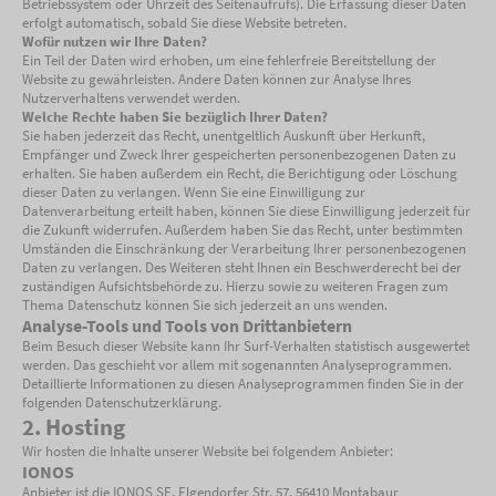
Betriebssystem oder Uhrzeit des Seitenaufrufs). Die Erfassung dieser Daten
erfolgt automatisch, sobald Sie diese Website betreten.
Wofür nutzen wir Ihre Daten?
Ein Teil der Daten wird erhoben, um eine fehlerfreie Bereitstellung der
Website zu gewährleisten. Andere Daten können zur Analyse Ihres
Nutzerverhaltens verwendet werden.
Welche Rechte haben Sie bezüglich Ihrer Daten?
Sie haben jederzeit das Recht, unentgeltlich Auskunft über Herkunft,
Empfänger und Zweck Ihrer gespeicherten personenbezogenen Daten zu
erhalten. Sie haben außerdem ein Recht, die Berichtigung oder Löschung
dieser Daten zu verlangen. Wenn Sie eine Einwilligung zur
Datenverarbeitung erteilt haben, können Sie diese Einwilligung jederzeit für
die Zukunft widerrufen. Außerdem haben Sie das Recht, unter bestimmten
Umständen die Einschränkung der Verarbeitung Ihrer personenbezogenen
Daten zu verlangen. Des Weiteren steht Ihnen ein Beschwerderecht bei der
zuständigen Aufsichtsbehörde zu. Hierzu sowie zu weiteren Fragen zum
Thema Datenschutz können Sie sich jederzeit an uns wenden.
Analyse-Tools und Tools von Drittanbietern
Beim Besuch dieser Website kann Ihr Surf-Verhalten statistisch ausgewertet
werden. Das geschieht vor allem mit sogenannten Analyseprogrammen.
Detaillierte Informationen zu diesen Analyseprogrammen finden Sie in der
folgenden Datenschutzerklärung.
2. Hosting
Wir hosten die Inhalte unserer Website bei folgendem Anbieter:
IONOS
Anbieter ist die IONOS SE, Elgendorfer Str. 57, 56410 Montabaur